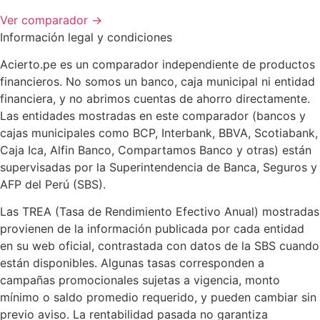
Ver comparador →
Información legal y condiciones
Acierto.pe es un comparador independiente de productos
financieros. No somos un banco, caja municipal ni entidad
financiera, y no abrimos cuentas de ahorro directamente.
Las entidades mostradas en este comparador (bancos y
cajas municipales como BCP, Interbank, BBVA, Scotiabank,
Caja Ica, Alfin Banco, Compartamos Banco y otras) están
supervisadas por la Superintendencia de Banca, Seguros y
AFP del Perú (SBS).
Las TREA (Tasa de Rendimiento Efectivo Anual) mostradas
provienen de la información publicada por cada entidad
en su web oficial, contrastada con datos de la SBS cuando
están disponibles. Algunas tasas corresponden a
campañas promocionales sujetas a vigencia, monto
mínimo o saldo promedio requerido, y pueden cambiar sin
previo aviso. La rentabilidad pasada no garantiza