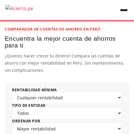
COMPARADOR DE CUENTAS DE AHORRO EN PERÚ
Encuentra la mejor cuenta de ahorros
para ti
¿Quieres hacer crecer tu dinero? Compara las cuentas de
ahorro con mejor rentabilidad en Perú. Sin mantenimiento,
sin complicaciones.
RENTABILIDAD MÍNIMA
TIPO DE ENTIDAD
ORDENAR POR