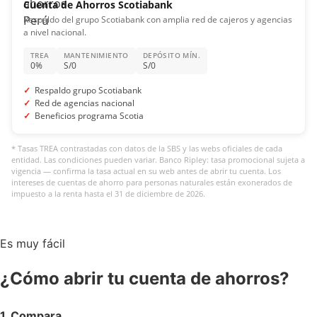
Cuenta de Ahorros Scotiabank
Respaldo del grupo Scotiabank con amplia red de cajeros y agencias
a nivel nacional.
TREA
MANTENIMIENTO
DEPÓSITO MÍN.
0%
S/0
S/0
Respaldo grupo Scotiabank
Red de agencias nacional
Beneficios programa Scotia
* Tasas TREA contrastadas con datos de la SBS y las webs oficiales de cada
entidad. Las condiciones pueden variar. Banco Ripley: tasa promocional sujeta a
vigencia — confirma la tasa actual en su web antes de abrir tu cuenta. Los
intereses de cuentas de ahorro para personas naturales están exonerados de
impuesto a la renta hasta el 31 de diciembre de 2026.
Es muy fácil
¿Cómo abrir tu cuenta de ahorros?
1.
Compara