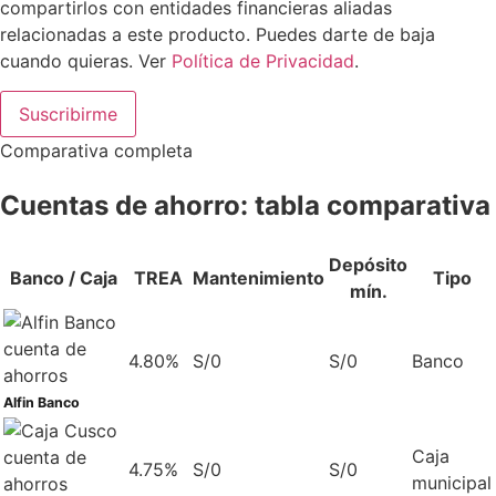
compartirlos con entidades financieras aliadas
relacionadas a este producto. Puedes darte de baja
cuando quieras. Ver
Política de Privacidad
.
Suscribirme
Comparativa completa
Cuentas de ahorro: tabla comparativa
Depósito
Banco / Caja
TREA
Mantenimiento
Tipo
mín.
4.80%
S/0
S/0
Banco
Alfin Banco
Caja
4.75%
S/0
S/0
municipal