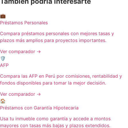
También podría interesarte
💼
Préstamos Personales
Compara préstamos personales con mejores tasas y
plazos más amplios para proyectos importantes.
Ver comparador →
🛡️
AFP
Compara las AFP en Perú por comisiones, rentabilidad y
fondos disponibles para tomar la mejor decisión.
Ver comparador →
🏠
Préstamos con Garantía Hipotecaria
Usa tu inmueble como garantía y accede a montos
mayores con tasas más bajas y plazos extendidos.