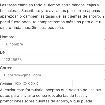
Las tasas cambian todo el tiempo entre bancos, cajas y
financieras. Suscríbete y te avisamos por correo apenas
aparezcan o cambien las tasas de las cuentas de ahorro. Y
por si fuera poco, te compartiremos más tips para que tu
dinero rinda más. Sin letra pequeña.
Nombre
DNI
Correo
Celular
Al enviar este formulario, aceptas que Acierto.pe use tus
datos para enviarte contenido, alertas de tasas y
promociones sobre cuentas de ahorro, y que pueda