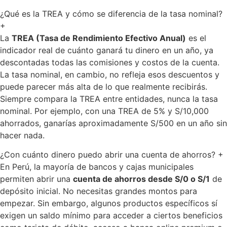
¿Qué es la TREA y cómo se diferencia de la tasa nominal?
+
La
TREA (Tasa de Rendimiento Efectivo Anual)
es el
indicador real de cuánto ganará tu dinero en un año, ya
descontadas todas las comisiones y costos de la cuenta.
La tasa nominal, en cambio, no refleja esos descuentos y
puede parecer más alta de lo que realmente recibirás.
Siempre compara la TREA entre entidades, nunca la tasa
nominal. Por ejemplo, con una TREA de 5% y S/10,000
ahorrados, ganarías aproximadamente S/500 en un año sin
hacer nada.
¿Con cuánto dinero puedo abrir una cuenta de ahorros?
+
En Perú, la mayoría de bancos y cajas municipales
permiten abrir una
cuenta de ahorros desde S/0 o S/1
de
depósito inicial. No necesitas grandes montos para
empezar. Sin embargo, algunos productos específicos sí
exigen un saldo mínimo para acceder a ciertos beneficios