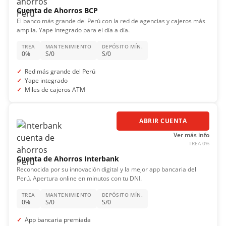
Cuenta de Ahorros BCP
El banco más grande del Perú con la red de agencias y cajeros más
amplia. Yape integrado para el día a día.
TREA
MANTENIMIENTO
DEPÓSITO MÍN.
0%
S/0
S/0
Red más grande del Perú
Yape integrado
Miles de cajeros ATM
ABRIR CUENTA
Ver más info
TREA 0%
Cuenta de Ahorros Interbank
Reconocida por su innovación digital y la mejor app bancaria del
Perú. Apertura online en minutos con tu DNI.
TREA
MANTENIMIENTO
DEPÓSITO MÍN.
0%
S/0
S/0
App bancaria premiada