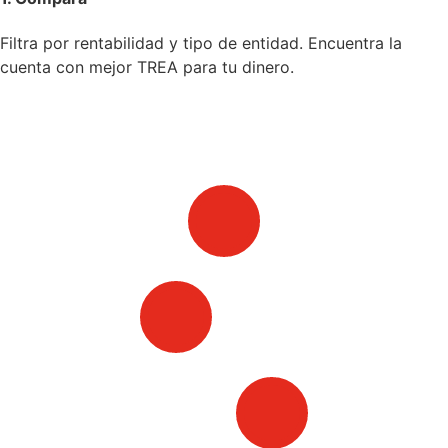
Filtra por rentabilidad y tipo de entidad. Encuentra la
cuenta con mejor TREA para tu dinero.