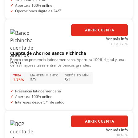
Apertura 100% online
Operaciones digitales 24/7
ABRIR CUENTA
Ver más info
TREA 3.75%
Cuenta de Ahorros Banco Pichincha
Banco con presencia latinoamericana. Apertura 100% digital y una
de las mejores tasas entre los bancos grandes.
TREA
MANTENIMIENTO
DEPÓSITO MÍN.
3.75%
S/0
S/1
Presencia latinoamericana
Apertura 100% online
Intereses desde S/1 de saldo
ABRIR CUENTA
Ver más info
TREA 0%